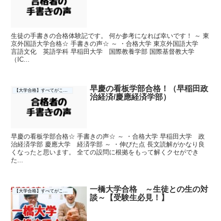
生徒の手書きの合格体験記です。 何か参考になれば幸いです！ ～ 東
京外国語大学合格☆ 手書きの声☆ ～ ・合格大学 東京外国語大学
言語文化 英語学科 早稲田大学 国際教養学部 国際基督教大学
（IC...
早慶の看板学部合格！（早稲田政
【大学合格】すべてがここに☆
治経済/慶應経済学部）
早慶の看板学部合格☆ 手書きの声☆ ～ ・合格大学 早稲田大学 政
治経済学部 慶應大学 経済学部 ～ ・伸びた点 長文読解がかなり良
くなったと思います。 全ての設問に根拠をもって解くクセができ
た...
一橋大学合格 ～生徒との生の対
【大学合格】すべてがここに☆
談～【受験生必見！】