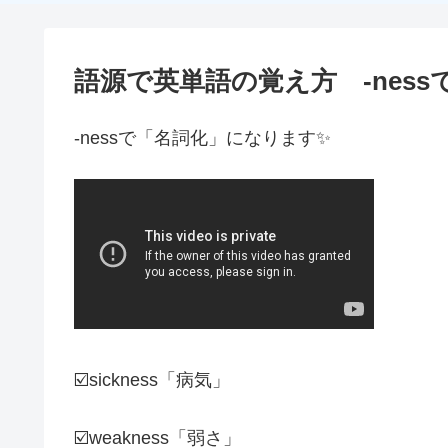
語源で英単語の覚え方 -ness
-nessで「名詞化」になります✨
☑️sickness「病気」
☑️weakness「弱さ」