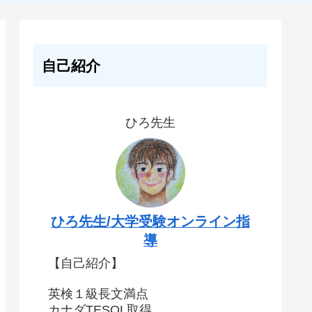
自己紹介
ひろ先生
ひろ先生/大学受験オンライン指
導
【自己紹介】
英検１級長文満点
カナダTESOL取得