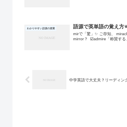
語源で英単語の覚え方⭐
わかりやすい語源の授業
mirで「驚」✨ ご存知、 mir
mirror？ ☑️admire「称賛する」
中学英語で大丈夫？リーディン