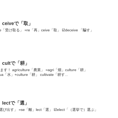
eiveで「取」
ve「受け取る」 =re「再」ceive「取」 ☑️deceive 「騙す」
cultで「耕」
 agriculture「農業」 =agri「畑」culture「耕」
a「水」+culture「耕」 cultivate「耕す...
lectで「選」
t「選び出す」 =se「離」lect「選」 ☑️elect「（選挙で）選ぶ」