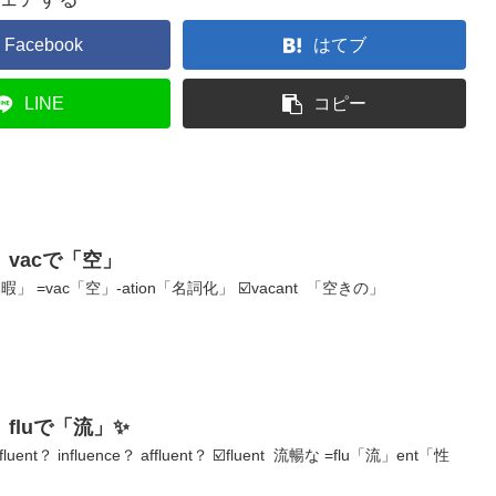
Facebook
はてブ
LINE
コピー
vacで「空」
「休暇」 =vac「空」-ation「名詞化」 ☑️vacant 「空きの」
fluで「流」✨
t？ influence？ affluent？ ☑️fluent 流暢な =flu「流」ent「性