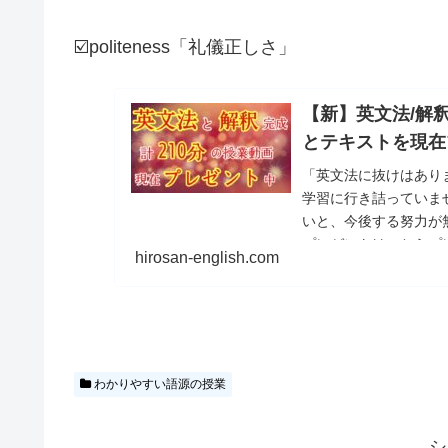
☑️politeness「礼儀正しさ」
【新】英文法/解釈
とテキストを現在
「英文法に抜けはあり
学習に行き詰っていま
いと、今後する努力が
プレゼントはこちらプ
hirosan-english.com
わかりやすい語源の授業
シ