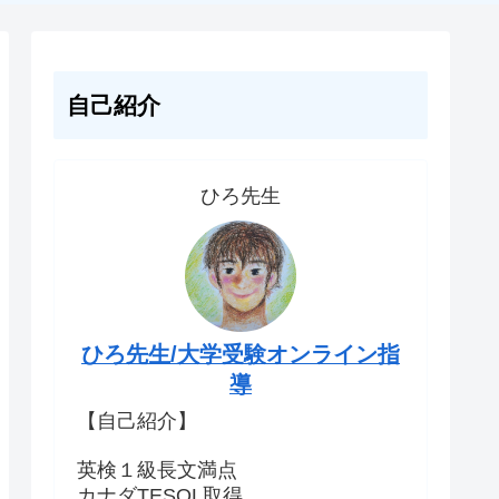
自己紹介
ひろ先生
ひろ先生/大学受験オンライン指
導
【自己紹介】
英検１級長文満点
カナダTESOL取得