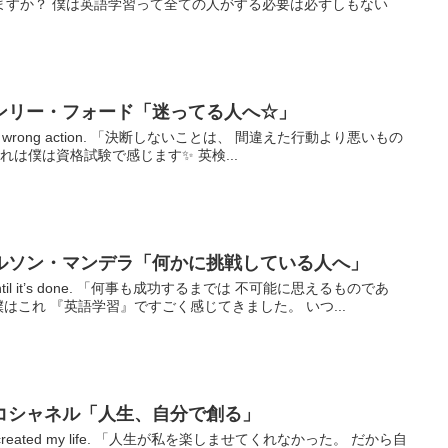
ますか？ 僕は英語学習って全ての人がする必要は必ずしもない
ンリー・フォード「迷ってる人へ☆」
orse than wrong action. 「決断しないことは、 間違えた行動より悪いもの
れは僕は資格試験で感じます✨ 英検...
ルソン・マンデラ「何かに挑戦している人へ」
sible until it’s done. 「何事も成功するまでは 不可能に思えるものであ
はこれ 『英語学習』ですごく感じてきました。 いつ...
コシャネル「人生、自分で創る」
me, so I created my life. 「人生が私を楽しませてくれなかった。 だから自