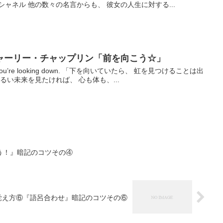
ャネル 他の数々の名言からも、 彼女の人生に対する...
ャーリー・チャップリン「前を向こう☆」
nbow if you’re looking down. 「下を向いていたら、 虹を見つけることは出
るい未来を見たければ、 心も体も、...
う！』暗記のコツその④
覚え方⑥『語呂合わせ』暗記のコツその⑥