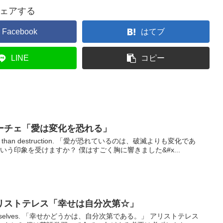
ェアする
Facebook
はてブ
LINE
コピー
ーチェ「愛は変化を恐れる」
 change than destruction. 「愛が恐れているのは、破滅よりも変化であ
いう印象を受けますか？ 僕はすごく胸に響きました&#x...
リストテレス「幸せは自分次第☆」
pon ourselves. 「幸せかどうかは、自分次第である。」 アリストテレス