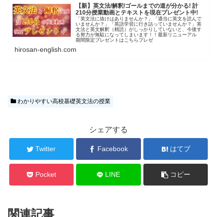
【新】英文法/解釈/ゴールまでの道が分かる! 計
210分授業動画とテキストを現在プレゼント中!
「英文法に抜けはありませんか？」「適当に英文を読んで
いませんか？」「英語学習に行き詰っていませんか？」英
文法と英文解釈（精読）がしっかりしていないと、今後す
る努力が無駄になってしまいます！！最新リニューアル
期間限定プレゼントはこちらプレゼ
hirosan-english.com
わかりやすい高校基礎英文法の授業
シェアする
Twitter
Facebook
はてブ
Pocket
LINE
コピー
関連記事