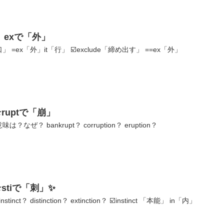
exで「外」
」 =ex「外」it「行」 ☑️exclude「締め出す」 ==ex「外」
uptで「崩」
なぜ？ bankrupt？ corruption？ eruption？
stiで「刺」✨
ct？ distinction？ extinction？ ☑️instinct 「本能」 in「内」