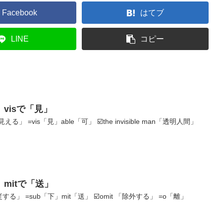
Facebook
はてブ
LINE
コピー
visで「見」
に見える」 =vis「見」able「可」 ☑️the invisible man「透明人間」
mitで「送」
服従する」 =sub「下」mit「送」 ☑️omit 「除外する」 =o「離」