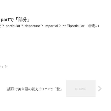
partで「部分」
ticular？ departure？ impartial？ 〜 ☑️particular 特定の
生」✨
語源で英単語の覚え方⭐mirで「驚」