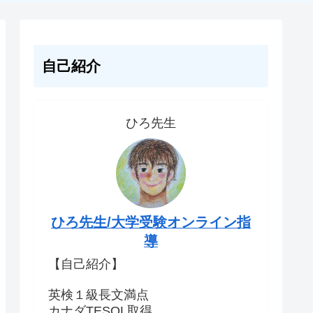
自己紹介
ひろ先生
ひろ先生/大学受験オンライン指
導
【自己紹介】
英検１級長文満点
カナダTESOL取得