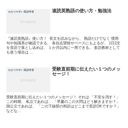
速読英熟語の使い方・勉強法
わかりやすい英語学習
『速読英熟語』使い方！ 長文を読みながら、 熟語だけでなく 慣用
句や知識系が確認できる。 各自志望校やペースにもよるが、 1日2文
を音読で落とし込めば、 １か月以内に一周できる。 多読教材として
も使う場合は ...
受験直前期に伝えたい１つのメッ
わかりやすい英語学習
セージ！
受験直前期に伝えたい１つのメッセージ！ それは 「不安を消す！」
この時期、 私立であれば、 「早慶のこの大問はどう解きますか？」
国公立であれば、 「この下線部の和訳はどこまで意訳OKですか？」
などな...