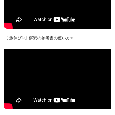
【 激伸び✨】解釈の参考書の使い方✨