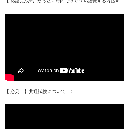
【 熟語完成✨】たった２時間で３００熟語覚える方法⭐
【 必見！】共通試験について！❗