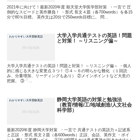
2021年に向けて！最新2020年度 順天堂大学医学部対策 ・一言で 圧
倒的なスピードと英作勝負！ ・形式 長文４題（各700words）を各15
分で80％目標。 英作文は20分で250words目標に。 問...
大学入学共通テストの英語！問題
わかりやすい大学受験英語
と対策！ ～リスニング偏～
大学入学共通テストの英語！問題と対策！ ～リスニング偏～ ・個人
的に感じる大きな変更点３つ！ ①４～６の明らかな難化 （１回読
み、分量増加、リーディングもあり） ②メインポイントなど大意の
把握。 ③「...
静岡大学英語の対策と勉強法
わかりやすい大学受験英語
（教育/情報/工/地域創造/人文社会
科学部）
最新2020年度 静岡大学対策 ・一言で 共通テストの英語力＋記述系
と正誤 ・形式 長文２題（各600words）正誤、会話、英作文 ・ポイ
ント 概して基礎レベル。 正誤は時間をかけ過ぎ事故が起きかねない