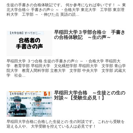
生徒の手書きの合格体験記です。 何か参考になれば幸いです！ ～ 東
北大学合格☆ 手書きの声☆ ～ ・合格大学 東北大学 工学部 東京理
科大学 工学部 ～ ・伸びた点 英語の読...
早稲田大学３学部合格☆ 手書き
【大学合格】すべてがここに☆
の合格体験記 ～生の声～
早稲田大学 ３つ合格 生徒の手書きの声☆ ～ ・合格大学 早稲田大
学 教育学部 早稲田大学 文化構想学部 早稲田大学 文学部 青山学
院大学 教育人間科学部 立教大学 文学部 中央大学 文学部 武蔵大
学 社会...
早稲田大学合格 ～生徒との生の
【大学合格】すべてがここに☆
対談～【受験生必見！】
早稲田大学合格に合格した生徒との 生の対談です。 これから受験を
迎える人や、 大学受験を控えている人は必見です！