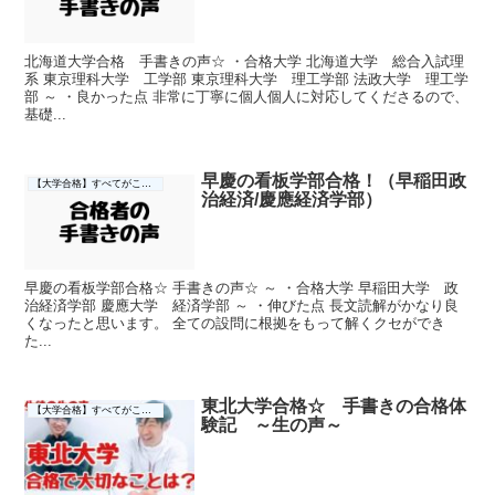
北海道大学合格 手書きの声☆ ・合格大学 北海道大学 総合入試理
系 東京理科大学 工学部 東京理科大学 理工学部 法政大学 理工学
部 ～ ・良かった点 非常に丁寧に個人個人に対応してくださるので、
基礎...
早慶の看板学部合格！（早稲田政
【大学合格】すべてがここに☆
治経済/慶應経済学部）
早慶の看板学部合格☆ 手書きの声☆ ～ ・合格大学 早稲田大学 政
治経済学部 慶應大学 経済学部 ～ ・伸びた点 長文読解がかなり良
くなったと思います。 全ての設問に根拠をもって解くクセができ
た...
東北大学合格☆ 手書きの合格体
【大学合格】すべてがここに☆
験記 ～生の声～