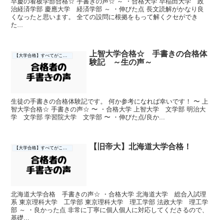
早慶の看板学部合格☆ 手書きの声☆ ～ ・合格大学 早稲田大学 政
治経済学部 慶應大学 経済学部 ～ ・伸びた点 長文読解がかなり良
くなったと思います。 全ての設問に根拠をもって解くクセができ
た...
上智大学合格☆ 手書きの合格体
【大学合格】すべてがここに☆
験記 ～生の声～
生徒の手書きの合格体験記です。 何か参考になれば幸いです！ 〜 上
智大学合格☆ 手書きの声☆ 〜 ・合格大学 上智大学 文学部 明治大
学 文学部 学習院大学 文学部 〜 ・伸びた点/良か...
【旧帝大】北海道大学合格！
【大学合格】すべてがここに☆
北海道大学合格 手書きの声☆ ・合格大学 北海道大学 総合入試理
系 東京理科大学 工学部 東京理科大学 理工学部 法政大学 理工学
部 ～ ・良かった点 非常に丁寧に個人個人に対応してくださるので、
基礎...