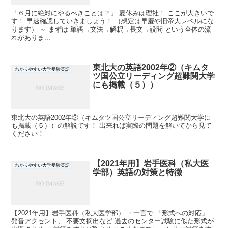
「６月に絶対にやるべきことは？」 夏休みは理社！ ここが大きいで
す！ 早速確認していきましょう！ （想定は早慶や旧帝大レベルにな
ります） ～ まずは 単語→文法→解釈→長文→設問 という全体の流
れがありま...
東北大の英語2002年②（キムタ
わかりやすい大学受験英語
ツ国公立リーディング超難関大学
にも掲載（５））
東北大の英語2002年②（キムタツ国公立リーディング超難関大学に
も掲載（５））の解説です！ 出来れば実際の問題を解いてから見て
ください！
【2021年用】岩手医科（私大医
わかりやすい大学受験英語
学部）英語の対策と特徴
【2021年用】岩手医科（私大医学部） ・一言で 「形式への対応」
発音アクセント、 不要文摘出など 過去のセンター試験に似た形式が