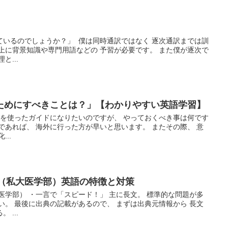
ているのでしょうか？」 僕は同時通訳ではなく 逐次通訳までは訓
上に背景知識や専門用語などの 予習が必要です。 また僕が逐次で
と...
ためにすべきことは？」【わかりやすい英語学習】
語を使ったガイドになりたいのですが、 やっておくべき事は何です
であれば、 海外に行った方が早いと思います。 またその際、 意
..
科（私大医学部）英語の特徴と対策
大医学部） ・一言で「スピード！」 主に長文。 標準的な問題が多
い。 最後に出典の記載があるので、 まずは出典元情報から 長文
 ...