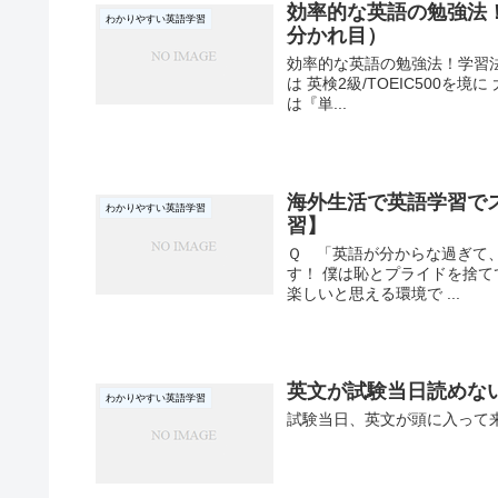
効率的な英語の勉強法！学
わかりやすい英語学習
分かれ目）
効率的な英語の勉強法！学習法には
は 英検2級/TOEIC500
は『単...
海外生活で英語学習で
わかりやすい英語学習
習】
Ｑ 「英語が分からな過ぎて
す！ 僕は恥とプライドを捨て
楽しいと思える環境で ...
英文が試験当日読めな
わかりやすい英語学習
試験当日、英文が頭に入って