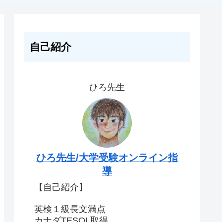
自己紹介
ひろ先生
ひろ先生/大学受験オンライン指
導
【自己紹介】
英検１級長文満点
カナダTESOL取得