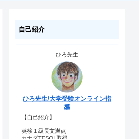
自己紹介
ひろ先生
ひろ先生/大学受験オンライン指
導
【自己紹介】
英検１級長文満点
カナダTESOL取得