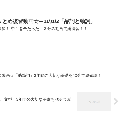
とめ復習動画☆中1の1/3「品詞と動詞」
復習！ 中１を全たった１３分の動画で総復習！！
動画☆「助動詞」3年間の大切な基礎を40分で総確認！
、文型」3年間の大切な基礎を40分で総