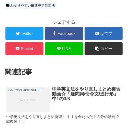
わかりやすい最速中学英文法
シェアする
Twitter
Facebook
はてブ
Pocket
LINE
コピー
関連記事
中学英文法をやり直しまとめ復習
わかりやすい最速中学英文法
動画☆「疑問詞/命令文/進行形」
中1の3/3
中学英文法をやり直しまとめ復習！ 中１を全たった１３分の動画で
総復習！！