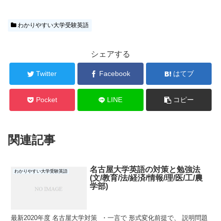
わかりやすい大学受験英語
シェアする
Twitter
Facebook
はてブ
Pocket
LINE
コピー
関連記事
名古屋大学英語の対策と勉強法
わかりやすい大学受験英語
(文/教育/法/経済/情報/理/医/工/農
学部)
最新2020年度 名古屋大学対策 ・一言で 形式変化前提で、 説明問題